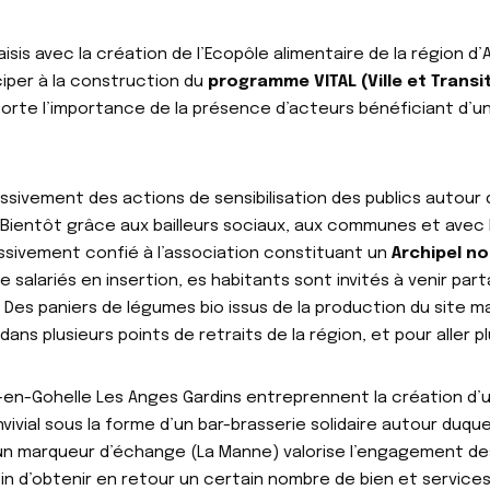
sis avec la création de l’Ecopôle alimentaire de la région d’A
iciper à la construction du
programme VITAL (Ville et Transi
nforte l’importance de la présence d’acteurs bénéficiant d’u
ivement des actions de sensibilisation des publics autour d
 Bientôt grâce aux bailleurs sociaux, aux communes et avec 
ressivement confié à l’association constituant un
Archipel no
alariés en insertion, es habitants sont invités à venir par
 Des paniers de légumes bio issus de la production du site mar
ns plusieurs points de retraits de la région, et pour aller plu
s-en-Gohelle Les Anges Gardins entreprennent la création d’un 
vivial sous la forme d’un bar-brasserie solidaire autour du
un marqueur d’échange (La Manne) valorise l’engagement des
fin d’obtenir en retour un certain nombre de bien et service