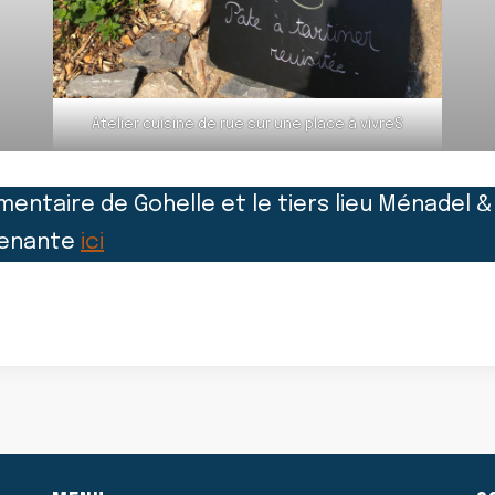
Atelier cuisine de rue sur une place à vivreS
imentaire de Gohelle et le tiers lieu Ménadel &
prenante
ici